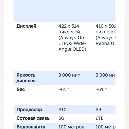
Дисплей
422 x 514
410 x 502
пикселей
пикселей
(Always-On
(Always-On
LTPO3 Wide-
Retina OLED)
Angle OLED)
Яркость
3 000 нит
3 000 нит
дисплея
Вес
~61 г
~61 г
Процессор
S10
S9
Сотовая связь
5G
LTE
Водозащита
100 метров
100 метров