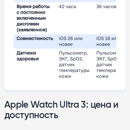
Время работы
42 часа
36 часов
с постоянно
включенным
дисплеем
(заявленное)
Совместимость
iOS 26 или
iOS 18 или
новее
новее
Датчики
Пульсометр,
Пульсометр,
здоровья
ЭКГ, SpO2,
ЭКГ, SpO2,
датчик
датчик
температуры
температуры
кожи
кожи
Apple Watch Ultra 3: цена и
доступность