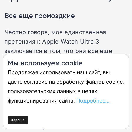
Все еще громоздкие
Честно говоря, моя единственная
претензия к Apple Watch Ultra 3
заключается в том, что они все еще
очень громоздкие для круглосуточного
Мы используем cookie
ношения. Мне бы хотелось иметь
Продолжая использовать наш сайт, вы
возможность наслаждаться долгим
даёте согласие на обработку файлов cookie,
временем автономной работы и
пользовательских данных в целях
большим дисплеем в более изящном
функционирования сайта.
Подробнее...
корпусе, который не цеплялся бы за
длинные рукава рубашек и не выглядел
бы смехотворно большим на моем