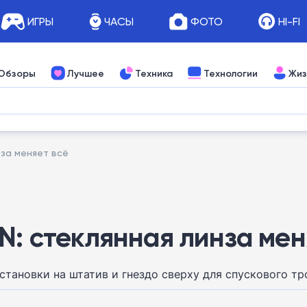
ИГРЫ
ЧАСЫ
ФОТО
HI-FI
Обзоры
Лучшее
Техника
Технологии
Жиз
нза меняет всё
N: стеклянная линза мен
установки на штатив и гнездо сверху для спускового тр