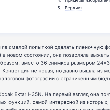
Примеры изображен
Вердикт
ыла смелой попыткой сделать пленочную фо
в) в новом состоянии, она позволяла выжат
образом, вместо 36 снимков размером 24×3
 Концепция не новая, но давно вышла из мо
налоговой фотографии с ограниченным бюд
Kodak Ektar H35N. На первый взгляд она по
ых функций, самой интересной из которых,
в себя одну стеклянную линзу и одну асфе