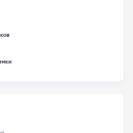
ков
емки