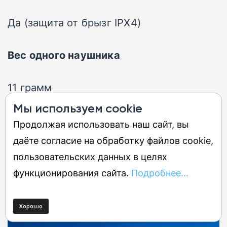
Да (защита от брызг IPX4)
Вес одного наушника
11 грамм
Мы используем cookie
Размер футляра:
Продолжая использовать наш сайт, вы
даёте согласие на обработку файлов cookie,
5,5 x 1,8 x 1,5 дюйма
пользовательских данных в целях
функционирования сайта.
Подробнее...
Лучшие беспроводные наушники
для iPhone