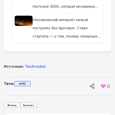
Hurricane 3000, которая мгновенно
«жарит» дроны
«Космический интернет нельзя
построить без Арктики». Глава
стартапа — о том, почему лазерные
сети зависят от Северного полюса
Источник:
Techradar
Теги:
AMD
0
Жизнь
Бизнес