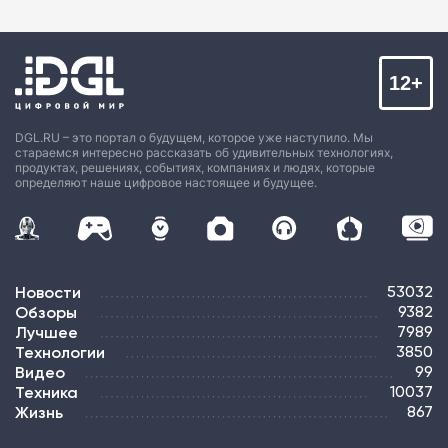
12+
DGL.RU – это портал о будущем, которое уже наступило. Мы
стараемся интересно рассказать об удивительных технологиях,
продуктах, решениях, событиях, компаниях и людях, которые
определяют наше цифровое настоящее и будущее.
Новости
53032
Обзоры
9382
Лучшее
7989
Технологии
3850
Видео
99
Техника
10037
Жизнь
867