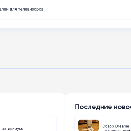
елей для телевизоров
Последние ново
Обзор Dreame L
м антивирусе
не просто раз