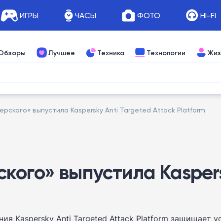
ИГРЫ
ЧАСЫ
ФОТО
HI-FI
Обзоры
Лучшее
Техника
Технологии
Жиз
рского» выпустила Kaspersky Anti Targeted Attack Platform
ого» выпустила Kaspers
я Kaspersky Anti Targeted Attack Platform защищает у