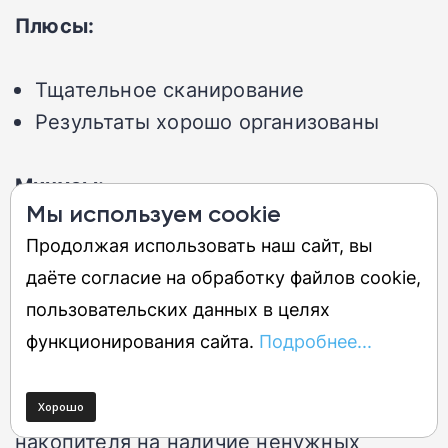
Плюсы:
Тщательное сканирование
Результаты хорошо организованы
Минусы:
Мы используем cookie
Продолжая использовать наш сайт, вы
Описания файлов могли бы быть
даёте согласие на обработку файлов cookie,
более четкими
пользовательских данных в целях
функционирования сайта.
Подробнее...
Piriform CCleaner невероятно тщательно
сканирует каждый участок вашего
жесткого диска или твердотельного
накопителя на наличие ненужных