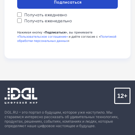
Подписаться
Получать ежедневно
Получать еженедельно
Нажимая кнопку «
Подписаться
», вы принимаете
«Пользовательское соглашение»
и даёте согласие с «
Политикой
обработки персональных данных
»
12+
DGL.RU – это портал о будущем, которое уже наступило. Мы
стараемся интересно рассказать об удивительных технологиях,
продуктах, решениях, событиях, компаниях и людях, которые
определяют наше цифровое настоящее и будущее.