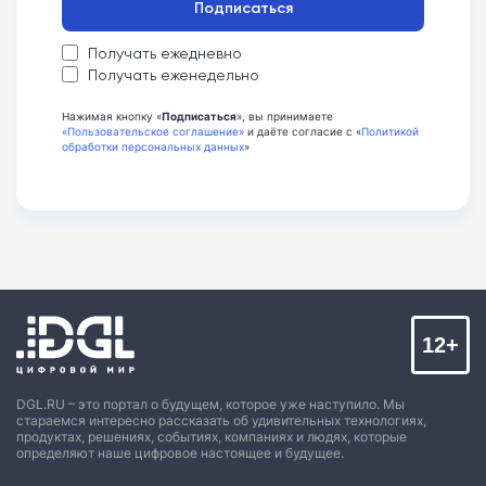
Подписаться
Получать ежедневно
Получать еженедельно
Нажимая кнопку «
Подписаться
», вы принимаете
«Пользовательское соглашение»
и даёте согласие с «
Политикой
обработки персональных данных
»
12+
DGL.RU – это портал о будущем, которое уже наступило. Мы
стараемся интересно рассказать об удивительных технологиях,
продуктах, решениях, событиях, компаниях и людях, которые
определяют наше цифровое настоящее и будущее.