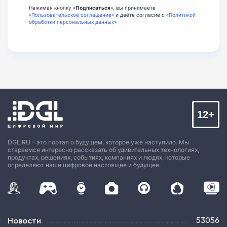
Нажимая кнопку «
Подписаться
», вы принимаете
«Пользовательское соглашение»
и даёте согласие с «
Политикой
обработки персональных данных
»
12+
DGL.RU – это портал о будущем, которое уже наступило. Мы
стараемся интересно рассказать об удивительных технологиях,
продуктах, решениях, событиях, компаниях и людях, которые
определяют наше цифровое настоящее и будущее.
Новости
53056