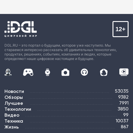
12+
DGL.RU – это портал о будущем, которое уже наступило. Мы
стараемся интересно рассказать об удивительных технологиях,
продуктах, решениях, событиях, компаниях и людях, которые
определяют наше цифровое настоящее и будущее.
Новости
53035
Обзоры
9382
Лучшее
7991
Технологии
3850
Видео
99
Техника
10037
Жизнь
867