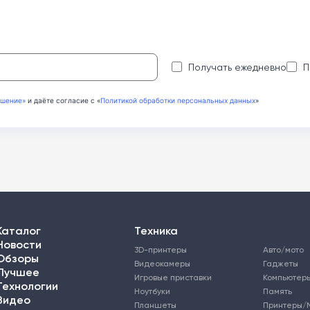
:
Получать ежедневно
П
ашение»
и даёте согласие с «
Политикой обработки персональных данных
»
Каталог
Техника
Новости
3D-принтеры
Авто/мото
Обзоры
Видеокамеры
Гаджеты
Лучшее
Игровые приставки
Компьютер
Технологии
Ноутбуки
Память
Видео
Планшеты
Принтеры/