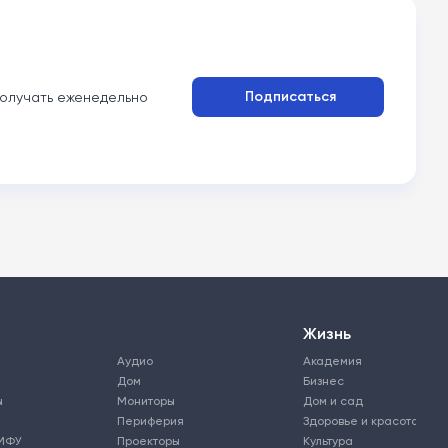
Подписаться
олучать еженедельно
Жизнь
Аудио
Академия
Дом
Бизнес
ы
Мониторы
Дом и сад
Периферия
Здоровье и красота
МФУ
Проекторы
Культура