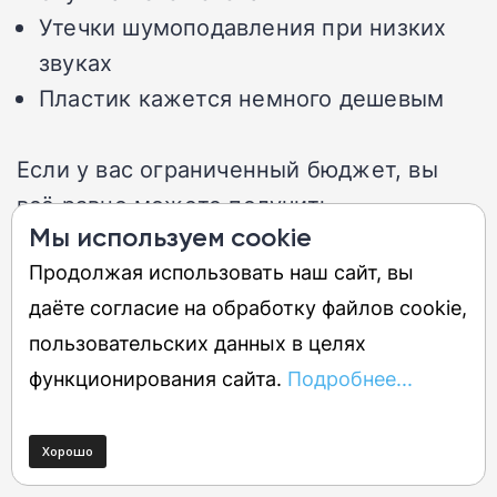
Утечки шумоподавления при низких
звуках
Пластик кажется немного дешевым
Если у вас ограниченный бюджет, вы
всё равно можете получить
Мы используем cookie
удовольствие от прослушивания в
Продолжая использовать наш сайт, вы
наушниках, которые хорошо сочетаются
даёте согласие на обработку файлов cookie,
со звуком телевизора. Sony WH-CH720N
пользовательских данных в целях
— наш лучший недорогой вариант, так
функционирования сайта.
Подробнее...
как они отличаются отличным звучанием
и умными функциями по доступной
цене.