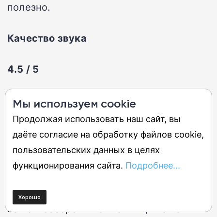
полезно.
Качество звука
4.5 / 5
Качество звука Technics EAH-AZ100
Мы используем cookie
чертовски потрясающее, особенно для
Продолжая использовать наш сайт, вы
пары наушников, конкурирующих по
даёте согласие на обработку файлов cookie,
цене с другими массовыми
пользовательских данных в целях
премиальными моделями, а не с
функционирования сайта.
Подробнее...
хардкорным аудиофильским
оборудованием по заоблачным ценам. В
нашем обзоре мы отметили, что «они