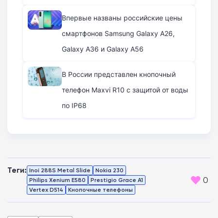
Впервые названы российские цены
смартфонов Samsung Galaxy A26,
Galaxy A36 и Galaxy A56
В России представлен кнопочный
телефон Maxvi R10 с защитой от воды
по IP68
Теги:
Inoi 288S Metal Slide
Nokia 230
0
Philips Xenium E580
Prestigio Grace A1
Vertex D514
Кнопочные телефоны