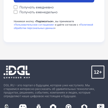
Получать ежедневно
Получать еженедельно
Нажимая кнопку «
Подписаться
», вы принимаете
«Пользовательское соглашение»
и даёте согласие с «
Политикой
обработки персональных данных
»
12+
DGL.RU – это портал о будущем, которое уже наступило. Мы
стараемся интересно рассказать об удивительных технологиях,
продуктах, решениях, событиях, компаниях и людях, которые
определяют наше цифровое настоящее и будущее.