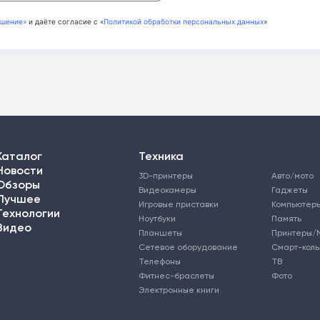
ашение»
и даёте согласие с «
Политикой обработки персональных данных
»
Каталог
Техника
Новости
3D-принтеры
Авто/мото
Обзоры
Видеокамеры
Гаджеты
Лучшее
Игровые приставки
Компьютер
Технологии
Ноутбуки
Память
Видео
Планшеты
Принтеры/
Сетевое оборудование
Смарт-кол
Телефоны
ТВ
Фитнес-браслеты
Фото
Электронные книги