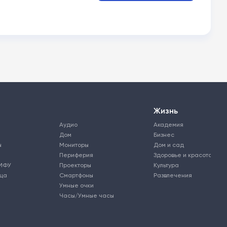
Жизнь
Аудио
Академия
Дом
Бизнес
ы
Мониторы
Дом и сад
Периферия
Здоровье и красота
МФУ
Проекторы
Культура
ьца
Смартфоны
Развлечения
Умные очки
Часы/Умные часы