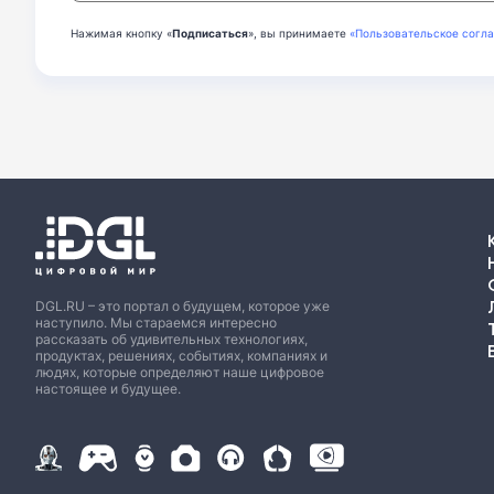
Нажимая кнопку «
Подписаться
», вы принимаете
«Пользовательское согл
DGL.RU – это портал о будущем, которое уже
наступило. Мы стараемся интересно
рассказать об удивительных технологиях,
продуктах, решениях, событиях, компаниях и
людях, которые определяют наше цифровое
настоящее и будущее.