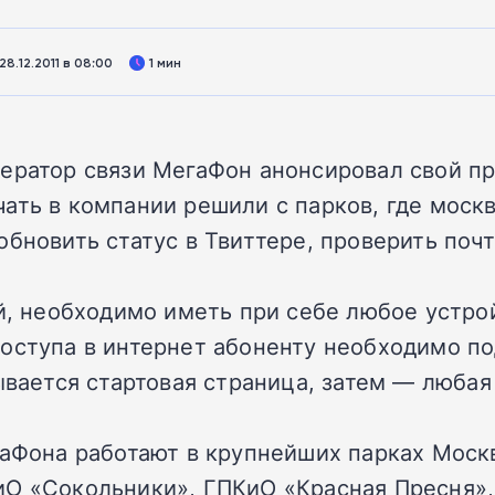
8.12.2011 в 08:00
1 мин
ератор связи МегаФон анонсировал свой пр
ать в компании решили с парков, где москв
бновить статус в Твиттере, проверить почту
ой, необходимо иметь при себе любое устро
оступа в интернет абоненту необходимо п
рывается стартовая страница, затем — люба
егаФона работают в крупнейших парках Мос
О «Сокольники», ГПКиО «Красная Пресня», 