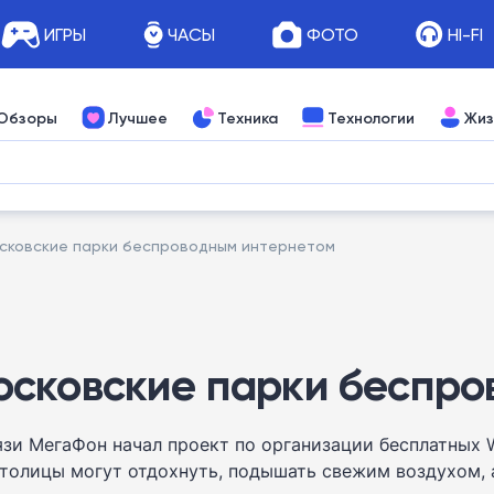
ИГРЫ
ЧАСЫ
ФОТО
HI-FI
Обзоры
Лучшее
Техника
Технологии
Жиз
сковские парки беспроводным интернетом
осковские парки беспро
зи МегаФон начал проект по организации бесплатных W
столицы могут отдохнуть, подышать свежим воздухом, а