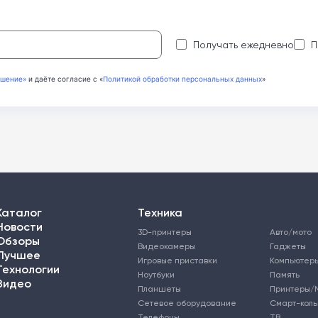
:
Получать ежедневно
П
ашение»
и даёте согласие с «
Политикой обработки персональных данных
»
Каталог
Техника
Новости
3D-принтеры
Авто/мото
Обзоры
Видеокамеры
Гаджеты
Лучшее
Игровые приставки
Компьютер
Технологии
Ноутбуки
Память
Видео
Планшеты
Принтеры/
Сетевое оборудование
Смарт-кол
Телефоны
ТВ