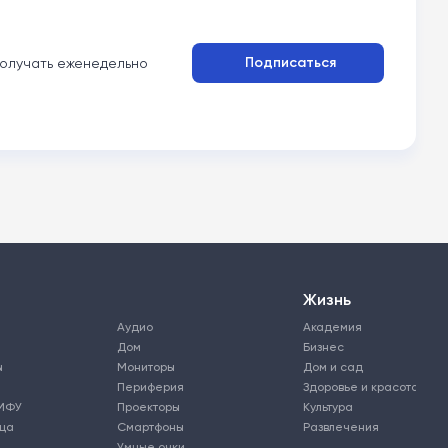
Подписаться
олучать еженедельно
Жизнь
Аудио
Академия
Дом
Бизнес
ы
Мониторы
Дом и сад
Периферия
Здоровье и красота
МФУ
Проекторы
Культура
ьца
Смартфоны
Развлечения
Умные очки