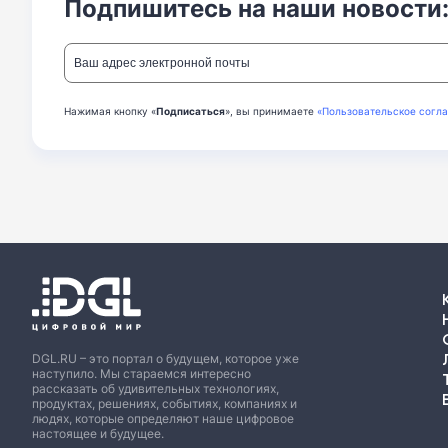
Подпишитесь на наши новости
Нажимая кнопку «
Подписаться
», вы принимаете
«Пользовательское согл
DGL.RU – это портал о будущем, которое уже
наступило. Мы стараемся интересно
рассказать об удивительных технологиях,
продуктах, решениях, событиях, компаниях и
людях, которые определяют наше цифровое
настоящее и будущее.