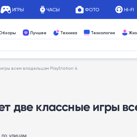
ИГРЫ
ЧАСЫ
ФОТО
HI-FI
Обзоры
Лучшее
Техника
Технологии
Жиз
игры всем владельцам PlayStation 4
ет две классные игры в
я по улицам