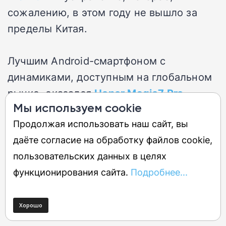
сожалению, в этом году не вышло за
пределы Китая.
Лучшим Android-смартфоном с
динамиками, доступным на глобальном
рынке, оказался
Honor Magic7 Pro
,
Мы используем cookie
который также продемонстрировал
Продолжая использовать наш сайт, вы
самую высокую громкость среди всех
даёте согласие на обработку файлов cookie,
протестированных нами флагманов в
пользовательских данных в целях
2025 году. Спойлер:
Magic8 Pro
, чей
функционирования сайта.
Подробнее...
глобальный релиз запланирован на
январь 2026 года, продолжает
показывать отличные результаты.