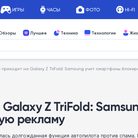
ИГРЫ
ЧАСЫ
ФОТО
HI-FI
Обзоры
Лучшее
Техника
Технологии
Жиз
.5 приходит на Galaxy Z TriFold: Samsung учит смартфоны блок
а Galaxy Z TriFold: Sams
вую рекламу
лась долгожданная функция автопилота против спама. 