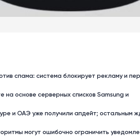
ротив спама: система блокирует рекламу и пе
e на основе серверных списков Samsung и
апуре и ОАЭ уже получили апдейт; остальным 
горитмы могут ошибочно ограничить уведомле