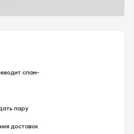
реводит спам-
ждать пару
ния доставок