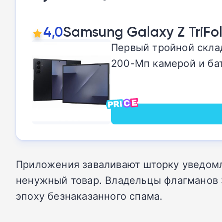
4,0
Samsung Galaxy Z TriFo
Первый тройной склад
200-Мп камерой и ба
Приложения заваливают шторку уведом
ненужный товар. Владельцы флагманов S
эпоху безнаказанного спама.