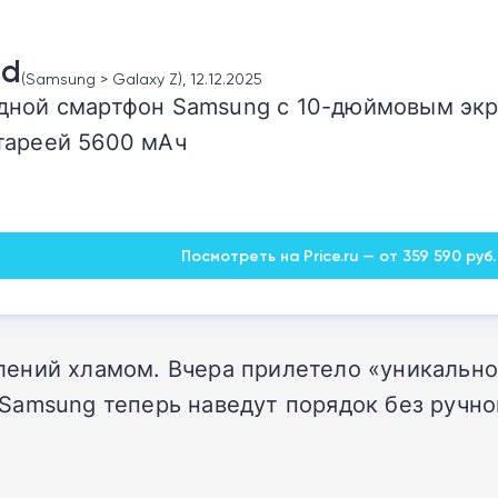
ld
(Samsung > Galaxy Z), 12.12.2025
ной смартфон Samsung с 10-дюймовым экрано
тареей 5600 мАч
Посмотреть на Price.ru — от 359 590 руб.
лений хламом. Вчера прилетело
«
уникальн
amsung теперь наведут порядок без ручной 