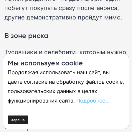
побегут покупать сразу после анонса,
другие демонстративно пройдут мимо.
В зоне риска
Тусовщики и селебрити, которым нужно
визуально отличить iPhone 18 от 17 в
Мы используем cookie
ресторане. Темно-вишневый для них —
Продолжая использовать наш сайт, вы
статус «я успел первым».
даёте согласие на обработку файлов cookie,
Коллекционеры спецверсий тоже будут
пользовательских данных в целях
брать, даже если цвет окажется
функционирования сайта.
Подробнее...
откровенно слабым.
Вне игры