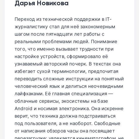
Дарья Новикова
вместо точного адреса. Технология не
собственную архитектуру связи.
мешает работе экстренных служб или
Переход из технической поддержки в IT-
приложениям навигации.
журналистику стал для неё закономерным
шагом после пятнадцати лет работы с
реальными проблемами людей. Понимание
того, что именно вызывает трудности при
настройке устройств, сформировало её
узнаваемый авторский почерк. В текстах она
избегает сухой терминологии, предпочитая
переводить сложные инструкции на понятный
человеческий язык и делиться неочевидными
лайфхаками. Её главная специализация —
облачные сервисы, экосистемы на базе
Android и носимая электроника. Она искренне
верит, что техника должна подстраиваться
под пользователя, а не наоборот. Свободные
от написания обзоров часы она посвящает
перезагрузке: увлекается кинематографом, не