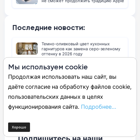
не сможет продолжить традицию Apple
Последние новости:
Темно-оливковый цвет кухонных
гарнитуров как замена серо-зеленому
оттенку в 2026 году
Мы используем cookie
Утечка рендеров новых ноутбуков
Googlebook от Asus и Lenovo
Продолжая использовать наш сайт, вы
даёте согласие на обработку файлов cookie,
Ограничение обновлений серии
Samsung Galaxy S23 версией One UI 9
пользовательских данных в целях
функционирования сайта.
Подробнее...
Подпишитесь на наши