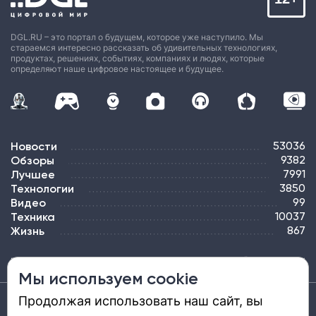
DGL.RU – это портал о будущем, которое уже наступило. Мы
стараемся интересно рассказать об удивительных технологиях,
продуктах, решениях, событиях, компаниях и людях, которые
определяют наше цифровое настоящее и будущее.
Новости
53036
Обзоры
9382
Лучшее
7991
Технологии
3850
Видео
99
Техника
10037
Жизнь
867
ПОДПИСКА
РЕКЛАМА
КОНТАКТЫ
КАРТА САЙТА
ТЭГИ
Мы используем cookie
Продолжая использовать наш сайт, вы
Средство массовой информации «DGL.RU — Цифровой мир» (www.dgl.ru).
Реестровая запись средства массовой информации (СМИ) сетевого издания ЭЛ №