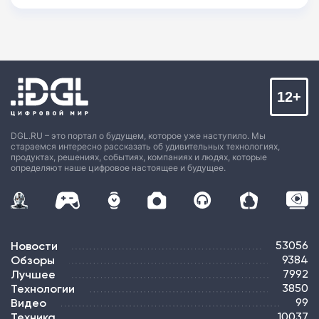
12+
DGL.RU – это портал о будущем, которое уже наступило. Мы
стараемся интересно рассказать об удивительных технологиях,
продуктах, решениях, событиях, компаниях и людях, которые
определяют наше цифровое настоящее и будущее.
Новости
53056
Обзоры
9384
Лучшее
7992
Технологии
3850
Видео
99
Техника
10037