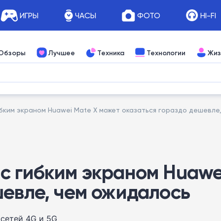
ИГРЫ
ЧАСЫ
ФОТО
HI-FI
Обзоры
Лучшее
Техника
Технологии
Жиз
бким экраном Huawei Mate X может оказаться гораздо дешевле
с гибким экраном Huawe
шевле, чем ожидалось
 сетей 4G и 5G