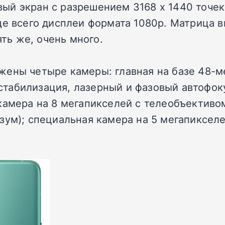
й экран с разрешением 3168 х 1440 точек 
ще всего дисплеи формата 1080p. Матрица 
ять же, очень много.
жены четыре камеры: главная на базе 48-м
я стабилизация, лазерный и фазовый автофок
камера на 8 мегапикселей с телеобъективо
зум); специальная камера на 5 мегапиксел