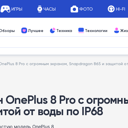
ИГРЫ
ЧАСЫ
ФОТО
HI-FI
Обзоры
Лучшее
Техника
Технологии
Жиз
ePlus 8 Pro с огромным экраном, Snapdragon 865 и защитой от
 OnePlus 8 Pro с огромн
той от воды по IP68
остую модель OnePlus 8