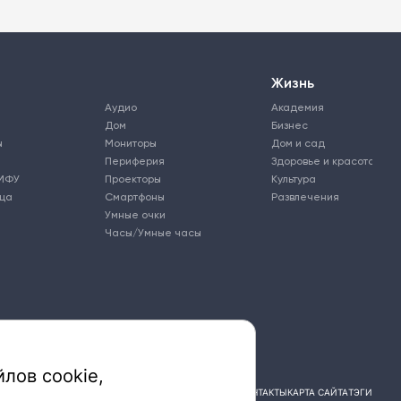
Жизнь
Аудио
Академия
Дом
Бизнес
ы
Мониторы
Дом и сад
Периферия
Здоровье и красота
МФУ
Проекторы
Культура
ьца
Смартфоны
Развлечения
Умные очки
Часы/Умные часы
лов cookie,
ПОДПИСКА
РЕКЛАМА
КОНТАКТЫ
КАРТА САЙТА
ТЭГИ