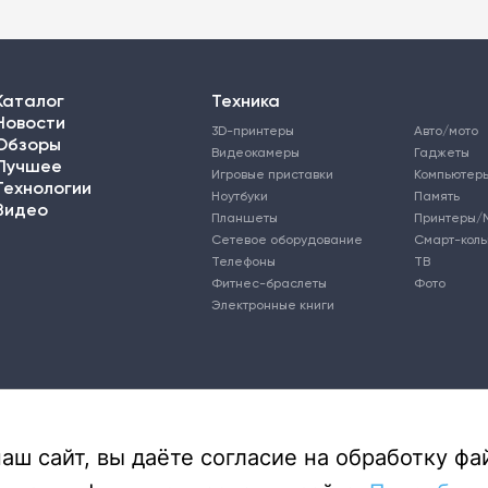
Каталог
Техника
Новости
3D-принтеры
Авто/мото
Обзоры
Видеокамеры
Гаджеты
Лучшее
Игровые приставки
Компьютер
Технологии
Ноутбуки
Память
Видео
Планшеты
Принтеры/
Сетевое оборудование
Смарт-кол
Телефоны
ТВ
Фитнес-браслеты
Фото
Электронные книги
ш сайт, вы даёте согласие на обработку фай