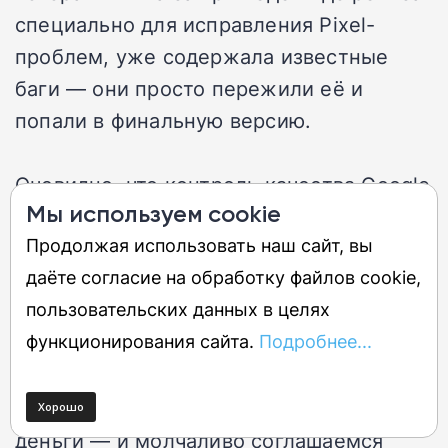
специально для исправления Pixel-
проблем, уже содержала известные
баги — они просто пережили её и
попали в финальную версию.
Очевидно, что контроль качества Google
Мы используем cookie
не поймал эти проблемы. И это при том,
Продолжая использовать наш сайт, вы
что Android 17 только начинает широкую
даёте согласие на обработку файлов cookie,
волну раздачи на Pixel-устройства, а
пользовательских данных в целях
значит, число пострадавших будет расти
функционирования сайта.
Подробнее...
по мере обновления новых телефонов.
Мы платим за флагман нешуточные
деньги — и молчаливо соглашаемся