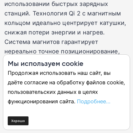
использовании быстрых зарядных
станций. Технология Qi 2 с магнитным
кольцом идеально центрирует катушки,
снижая потери энергии и нагрев.
Система магнитов гарантирует
нереально точное позиционирование,
что дико снижает выделение
Мы используем cookie
избыточного тепла. Это решение не
Продолжая использовать наш сайт, вы
устраняет проблему полностью, но
даёте согласие на обработку файлов cookie,
делает беспроводную зарядку
пользовательских данных в целях
безопаснее для батареи.
функционирования сайта.
Подробнее...
Риск медленной проводной
зарядки и реальные цифры