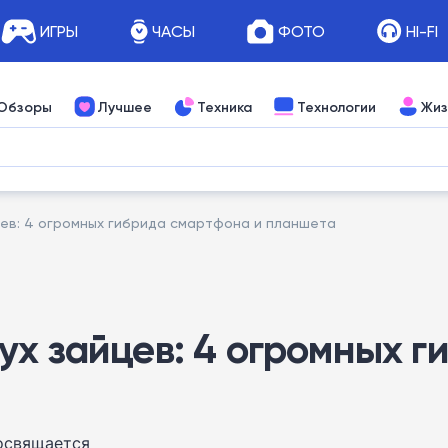
ИГРЫ
ЧАСЫ
ФОТО
HI-FI
Обзоры
Лучшее
Техника
Технологии
Жиз
ев: 4 огромных гибрида смартфона и планшета
ух зайцев: 4 огромных г
освящается