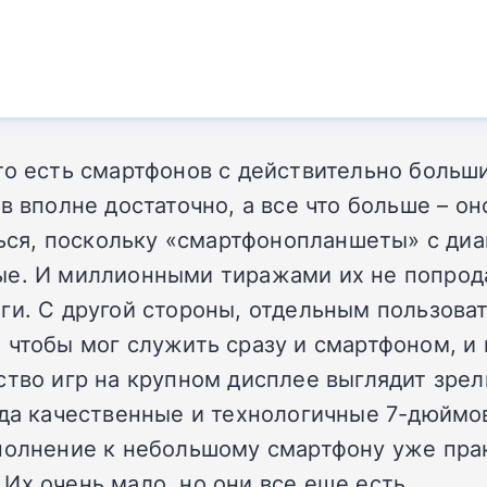
то есть смартфонов с действительно больш
в вполне достаточно, а все что больше – он
иться, поскольку «смартфонопланшеты» с ди
ые. И миллионными тиражами их не попрода
ги. С другой стороны, отдельным пользова
 чтобы мог служить сразу и смартфоном, и
нство игр на крупном дисплее выглядит зр
огда качественные и технологичные 7-дюйм
ополнение к небольшому смартфону уже пра
Их очень мало, но они все еще есть.