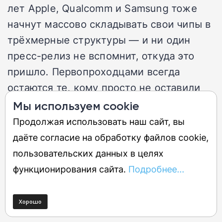
лет Apple, Qualcomm и Samsung тоже
начнут массово складывать свои чипы в
трёхмерные структуры — и ни один
пресс-релиз не вспомнит, откуда это
пришло. Первопроходцами всегда
остаются те, кому просто не оставили
другого выбора.
Мы используем cookie
Продолжая использовать наш сайт, вы
даёте согласие на обработку файлов cookie,
Больше, чем мегапиксели: Mate
пользовательских данных в целях
90 Pro Max уничтожает
функционирования сайта.
Подробнее...
стереотипы о мобильных
камерах