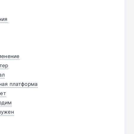
ния
менение
тер
ал
ная платформа
нет
одим
нужен