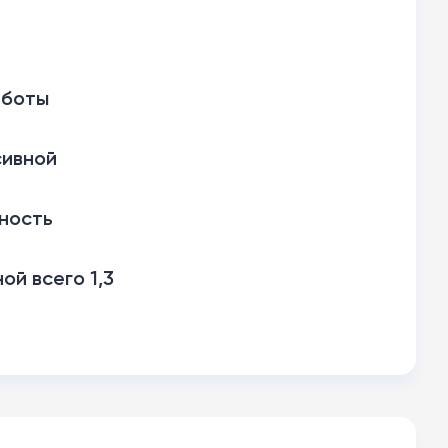
аботы
сивной
ность
й всего 1,3