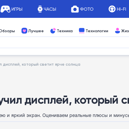
ИГРЫ
ЧАСЫ
ФОТО
HI-FI
Обзоры
Лучшее
Техника
Технологии
Жиз
ил дисплей, который светит ярче солнца
учил дисплей, который с
ею и яркий экран. Оцениваем реальные плюсы и минус