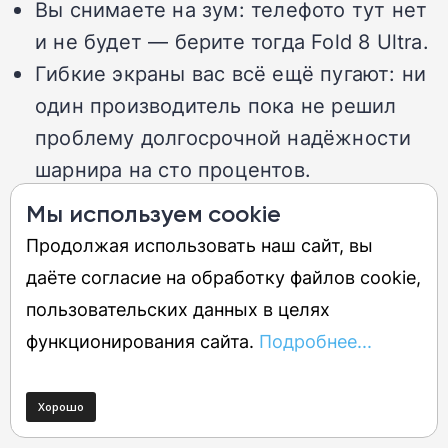
Вы снимаете на зум: телефото тут нет
и не будет — берите тогда Fold 8 Ultra.
Гибкие экраны вас всё ещё пугают: ни
один производитель пока не решил
проблему долгосрочной надёжности
шарнира на сто процентов.
Вы в России и хотите официальный
Мы используем cookie
сервис: его нет — только магазинная
Продолжая использовать наш сайт, вы
гарантия.
даёте согласие на обработку файлов cookie,
пользовательских данных в целях
Galaxy Z Fold 8 Ultra — берите, если:
функционирования сайта.
Подробнее...
Нужен лучший Fold с тремя камерами,
телефото и максимальным экраном.