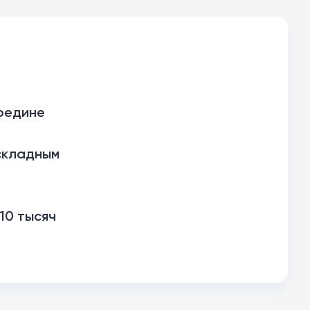
ередине
 складным
10 тысяч