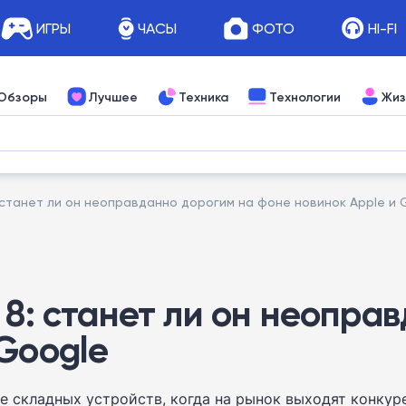
ИГРЫ
ЧАСЫ
ФОТО
HI-FI
Обзоры
Лучшее
Техника
Технологии
Жиз
: станет ли он неоправданно дорогим на фоне новинок Apple и 
 8: станет ли он неопра
 Google
е складных устройств, когда на рынок выходят конку