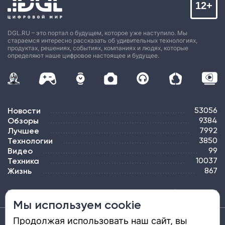
12+
DGL.RU – это портал о будущем, которое уже наступило. Мы
стараемся интересно рассказать об удивительных технологиях,
продуктах, решениях, событиях, компаниях и людях, которые
определяют наше цифровое настоящее и будущее.
Новости
53056
Обзоры
9384
Лучшее
7992
Технологии
3850
Видео
99
Техника
10037
Жизнь
867
ПОДПИСКА
РЕКЛАМА
КОНТАКТЫ
КАРТА САЙТА
ТЭГИ
Мы используем cookie
Продолжая использовать наш сайт, вы
Средство массовой информации «DGL.RU — Цифровой мир» (www.dgl.ru).