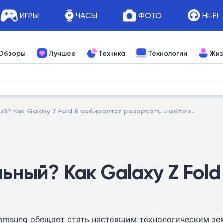
ИГРЫ
ЧАСЫ
ФОТО
HI-FI
Обзоры
Лучшее
Техника
Технологии
Жиз
ный? Как Galaxy Z Fold 8 собирается разорвать шаблоны
льный? Как Galaxy Z Fold
Samsung обещает стать настоящим технологическим зе