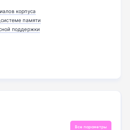
иалов корпуса
дсистеме памяти
сной поддержки
Все параметры