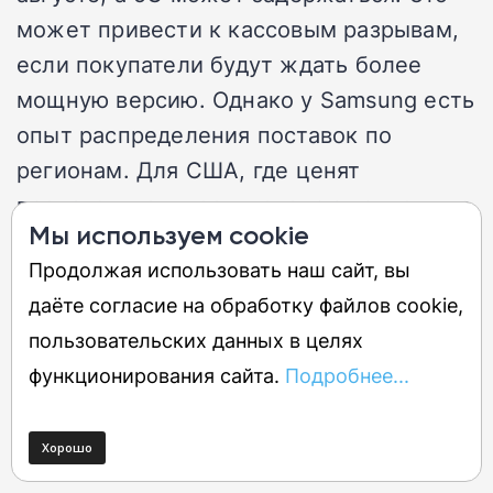
может привести к кассовым разрывам,
если покупатели будут ждать более
мощную версию. Однако у Samsung есть
опыт распределения поставок по
регионам. Для США, где ценят
производительность, сделают акцент на
Мы используем cookie
Snapdragon. Путь решения четкое
Продолжая использовать наш сайт, вы
позиционирование версий на разных
даёте согласие на обработку файлов cookie,
рынках и грамотное управление
пользовательских данных в целях
поставками, чтобы не создавать
функционирования сайта.
Подробнее...
дефицит.
Маркетинговые риски