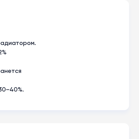
 радиатором.
2%
танется
 30–40%.