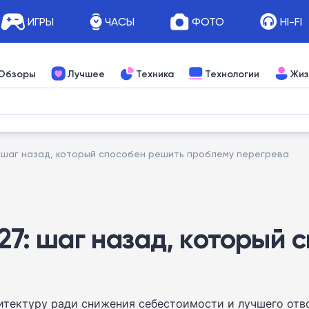
ИГРЫ
ЧАСЫ
ФОТО
HI-FI
Обзоры
Лучшее
Техника
Технологии
Жиз
7: шаг назад, который способен решить проблему перегрева
S27: шаг назад, который
тектуру ради снижения себестоимости и лучшего отво