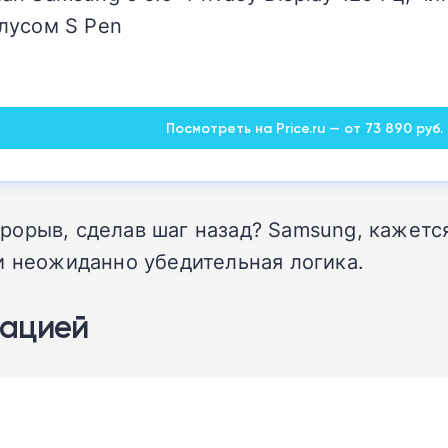
лусом S Pen
Посмотреть на Price.ru — от 73 890 руб.
орыв, сделав шаг назад? Samsung, кажется
и неожиданно убедительная логика.
тацией