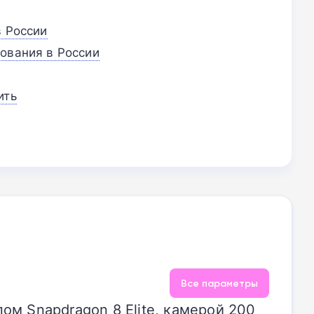
в России
ования в России
ить
Все параметры
пом Snapdragon 8 Elite, камерой 200