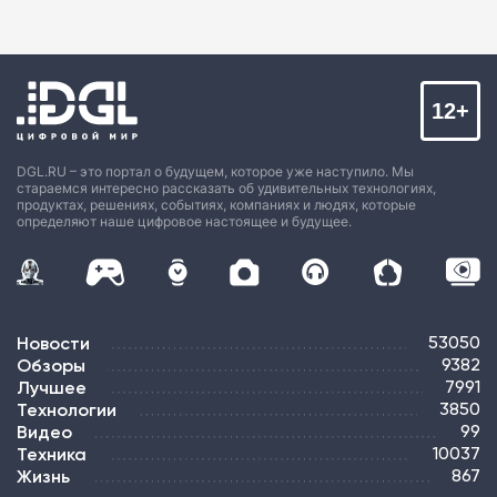
12+
DGL.RU – это портал о будущем, которое уже наступило. Мы
стараемся интересно рассказать об удивительных технологиях,
продуктах, решениях, событиях, компаниях и людях, которые
определяют наше цифровое настоящее и будущее.
Новости
53050
Обзоры
9382
Лучшее
7991
Технологии
3850
Видео
99
Техника
10037
Жизнь
867