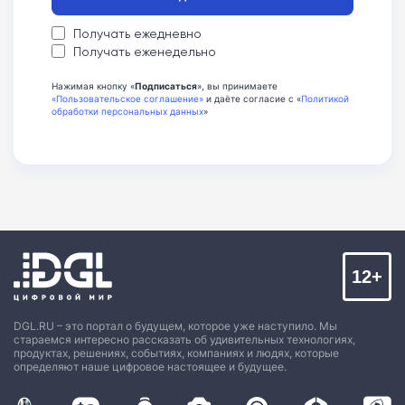
Получать ежедневно
Получать еженедельно
Нажимая кнопку «
Подписаться
», вы принимаете
«Пользовательское соглашение»
и даёте согласие с «
Политикой
обработки персональных данных
»
12+
DGL.RU – это портал о будущем, которое уже наступило. Мы
стараемся интересно рассказать об удивительных технологиях,
продуктах, решениях, событиях, компаниях и людях, которые
определяют наше цифровое настоящее и будущее.