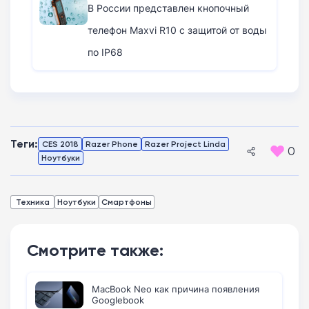
В России представлен кнопочный
телефон Maxvi R10 с защитой от воды
по IP68
Теги:
CES 2018
Razer Phone
Razer Project Linda
0
Ноутбуки
Техника
Ноутбуки
Смартфоны
Смотрите также:
MacBook Neo как причина появления
Googlebook