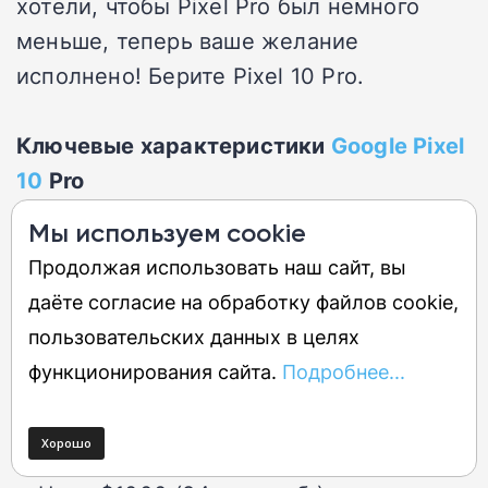
хотели, чтобы Pixel Pro был немного
меньше, теперь ваше желание
исполнено! Берите Pixel 10 Pro.
Ключевые характеристики
Google Pixel
10
Pro
Мы используем cookie
6,3-дюймовый LTPO AMOLED экран
Продолжая использовать наш сайт, вы
(очень яркий)
даёте согласие на обработку файлов cookie,
50-мегапиксельная основная камера
пользовательских данных в целях
48-мегапиксельный телеобъектив с 5-
функционирования сайта.
Подробнее...
кратным зумом
Чипсет Google Tensor G5
Семь лет основных обновлений ОС