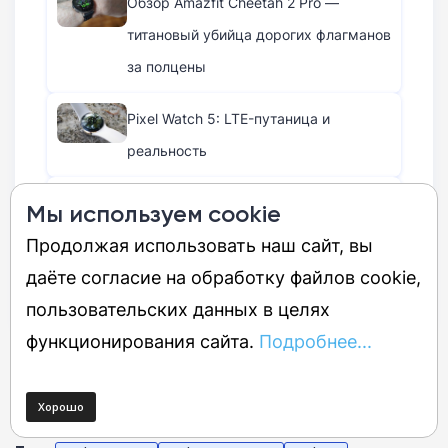
Обзор Amazfit Cheetah 2 Pro —
титановый убийца дорогих флагманов
за полцены
Pixel Watch 5: LTE-путаница и
реальность
Ошибка в AirDrop и Quick Share
Мы используем cookie
теперь угрожает миллиардам iPhone,
Продолжая использовать наш сайт, вы
смартфонов на Android и ноутбуков
даёте согласие на обработку файлов cookie,
пользовательских данных в целях
функционирования сайта.
Подробнее...
Источник:
PhoneArena