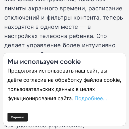
лимиты экранного времени, расписание
отключений и фильтры контента, теперь
находятся в одном месте — в
настройках телефона ребёнка. Это
делает управление более интуитивно
понятным и быстрым.
Мы используем cookie
Продолжая использовать наш сайт, вы
Скрытые минусы
даёте согласие на обработку файлов cookie,
Базовый набор функций, встроенный в
пользовательских данных в целях
Android 17, не столь всеобъемлющ, как
функционирования сайта.
Подробнее...
возможности приложения Family Link.
Для более продвинутых опций, таких
как удалённое управление,