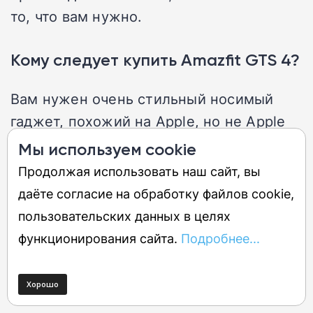
то, что вам нужно.
Кому следует купить Amazfit GTS 4?
Вам нужен очень стильный носимый
гаджет, похожий на Apple, но не Apple
Watch.
Мы используем cookie
Продолжая использовать наш сайт, вы
Amazfit GTS 4: Дополнительные
даёте согласие на обработку файлов cookie,
соображения
пользовательских данных в целях
функционирования сайта.
Подробнее...
Ищите лучшую поддержку приложений
и программного обеспечения в другом
месте.