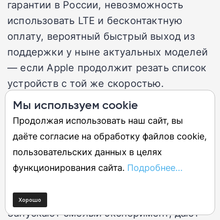
гарантии в России, невозможность
использовать LTE и бесконтактную
оплату, вероятный быстрый выход из
поддержки у ныне актуальных моделей
— если Apple продолжит резать список
устройств с той же скоростью.
Мы используем cookie
Прагматизм без
Продолжая использовать наш сайт, вы
сантиментов
даёте согласие на обработку файлов cookie,
пользовательских данных в целях
История «Рации» — это, в общем-то,
функционирования сайта.
Подробнее...
история о том, как технологические
компании работают с идеями.
Запускают смелый эксперимент, дают