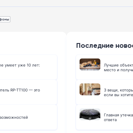
фоны
Последние ново
ne умеет уже 10 лет:
Лучшие объект
место и получ
атель RP-TT100 — это
3 вещи, которы
если вы хотит
Главная утечка
 возможностей
ответа