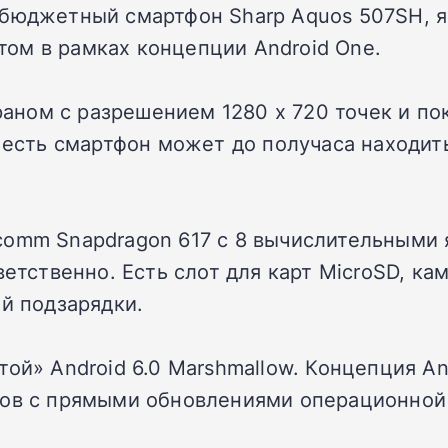
 бюджетный смартфон Sharp Aquos 507SH, 
ом в рамках концепции Android One.
ом с разрешением 1280 х 720 точек и покры
о есть смартфон может до получаса находит
comm Snapdragon 617 с 8 вычислительными 
ветственно. Есть слот для карт MicroSD, ка
ой подзарядки.
ой» Android 6.0 Marshmallow. Концепция An
ов с прямыми обновлениями операционной с