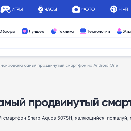
ИГРЫ
ЧАСЫ
ФОТО
HI-FI
Обзоры
Лучшее
Техника
Технологии
Жиз
онсировала самый продвинутый смартфон на Android One
амый продвинутый смарт
й смартфон Sharp Aquos 507SH, являющийся, пожалуй