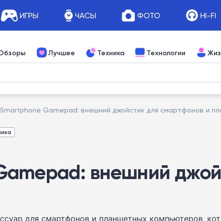
ИГРЫ
ЧАСЫ
ФОТО
HI-FI
Обзоры
Лучшее
Техника
Технологии
Жиз
Smartphone Gamepad: внешний джойстик для смартфонов и п
ника
Gamepad: внешний джой
суар для смартфонов и планшетных компьютеров, кот