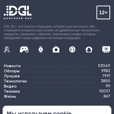
12+
DGL.RU – это портал о будущем, которое уже наступило. Мы
стараемся интересно рассказать об удивительных технологиях,
продуктах, решениях, событиях, компаниях и людях, которые
определяют наше цифровое настоящее и будущее.
Новости
53049
Обзоры
9382
Лучшее
7991
Технологии
3850
Видео
99
Техника
10037
Жизнь
867
ПОДПИСКА
РЕКЛАМА
КОНТАКТЫ
КАРТА САЙТА
ТЭГИ
Мы используем cookie