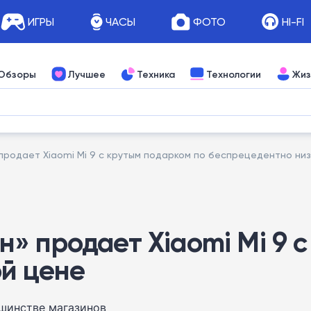
ИГРЫ
ЧАСЫ
ФОТО
HI-FI
Обзоры
Лучшее
Техника
Технологии
Жиз
родает Xiaomi Mi 9 с крутым подарком по беспрецедентно ни
» продает Xiaomi Mi 9 с
й цене
ьшинстве магазинов