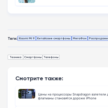
Теги:
Xiaomi Mi 9
Китайские смартфоны
МегаФон
Распродажи 
Техника
Смартфоны
Телефоны
Смотрите также:
Цены на процессоры Snapdragon взлетели д
флагманы становятся дороже iPhone