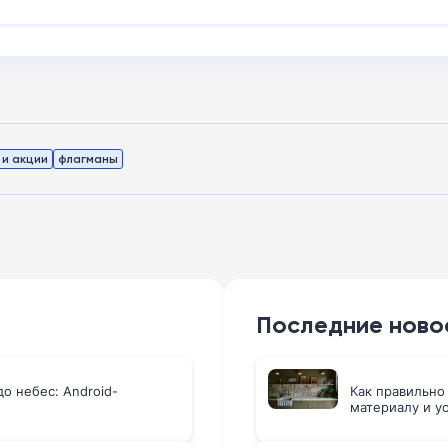
и акции
флагманы
Последние ново
о небес: Android-
Как правильно
материалу и у