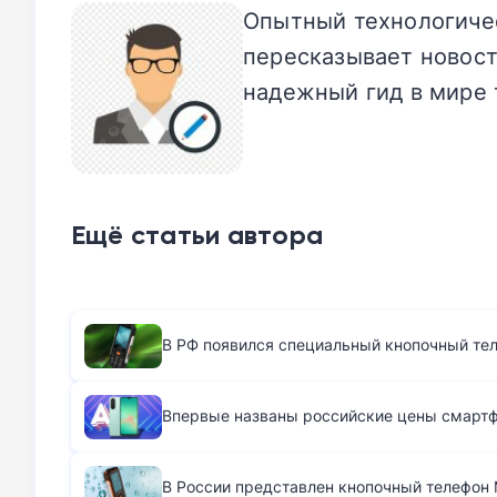
Опытный технологичес
пересказывает новост
надежный гид в мире 
Ещё статьи автора
В РФ появился специальный кнопочный те
Впервые названы российские цены смартфо
В России представлен кнопочный телефон M