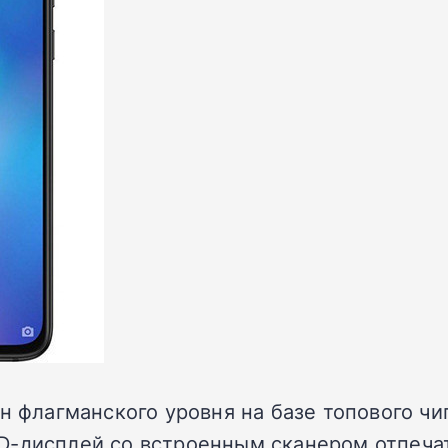
н флагманского уровня на базе топового чи
-дисплей со встроенным сканером отпечат