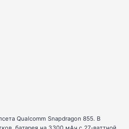
псета Qualcomm Snapdragon 855. В
ков, батарея на 3300 мАч с 27-ваттной