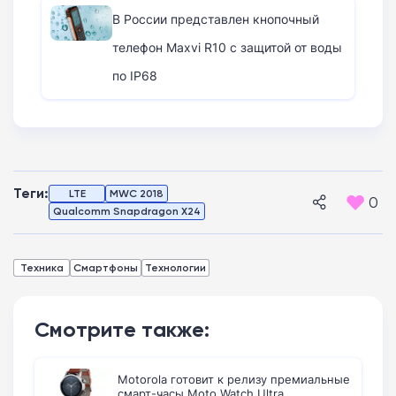
В России представлен кнопочный
телефон Maxvi R10 с защитой от воды
по IP68
Теги:
LTE
MWC 2018
0
Qualcomm Snapdragon X24
Техника
Смартфоны
Технологии
Смотрите также:
Motorola готовит к релизу премиальные
смарт-часы Moto Watch Ultra